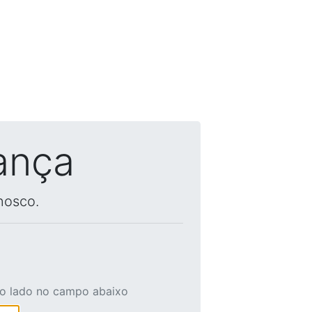
ança
nosco.
ao lado no campo abaixo