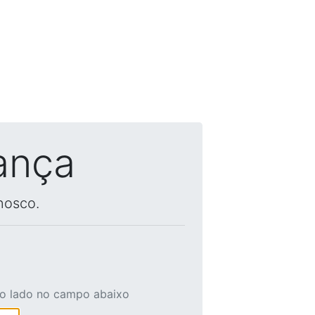
ança
nosco.
ao lado no campo abaixo