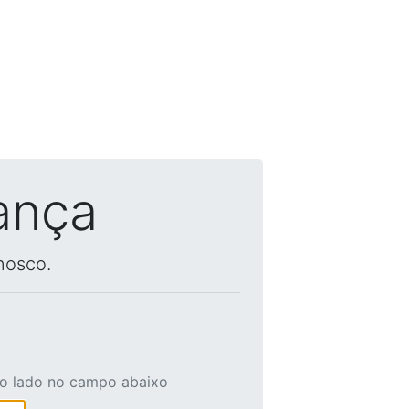
ança
nosco.
ao lado no campo abaixo