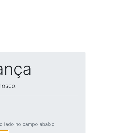
ança
nosco.
ao lado no campo abaixo