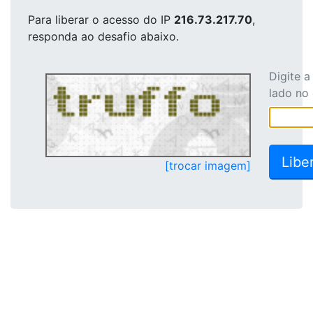
Para liberar o acesso
do IP
216.73.217.70
,
responda ao desafio abaixo.
Digite 
lado no
[trocar imagem]