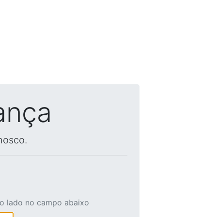
ança
nosco.
ao lado no campo abaixo