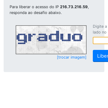
Para liberar o acesso
do IP
216.73.216.59
,
responda ao desafio abaixo.
Digite 
lado no
[trocar imagem]