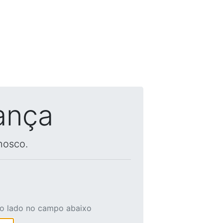
ança
nosco.
ao lado no campo abaixo