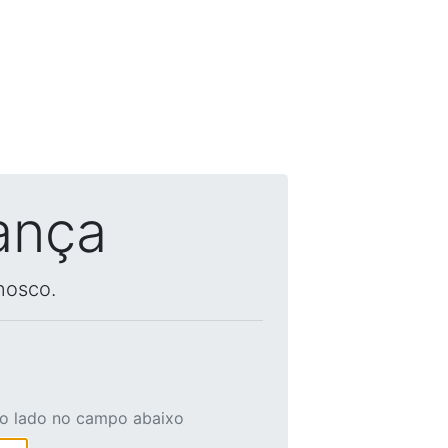
ança
nosco.
ao lado no campo abaixo